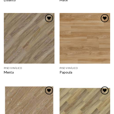
Lisianto
Mate
Adicionar
Adicionar
como
como
favorito
favorito
PISO VINÍLICO
PISO VINÍLICO
Menta
Papoula
Adicionar
Adicionar
como
como
favorito
favorito