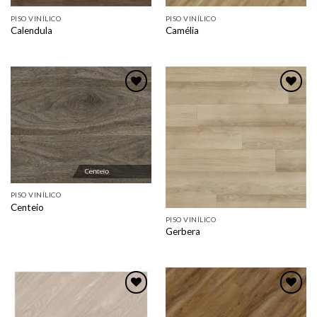
PISO VINÍLICO
PISO VINÍLICO
Calendula
Camélia
Adicionar
Adicionar
como
como
favorito
favorito
PISO VINÍLICO
Centeio
PISO VINÍLICO
Gerbera
Adicionar
Adicionar
como
como