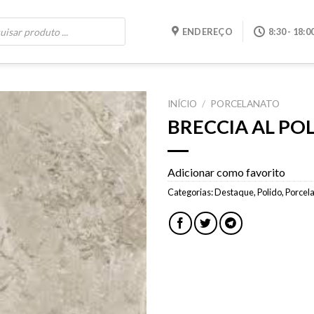
ENDEREÇO
8:30 - 18:0
INÍCIO
/
PORCELANATO
BRECCIA AL PO
Adicionar
como
favorito
Adicionar como favorito
Categorias:
Destaque
,
Polido
,
Porcel