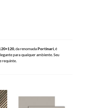
 120×120
, da renomada
Portinari
, é
elegante para qualquer ambiente. Seu
 requinte.
nar
Adicionar
o
como