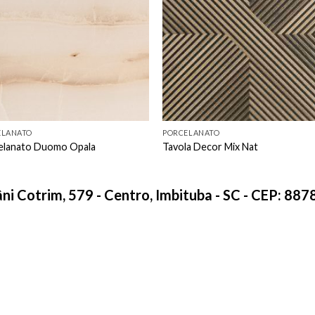
favorito
favori
ELANATO
PORCELANATO
elanato Duomo Opala
Tavola Decor Mix Nat
âni Cotrim, 579 - Centro, Imbituba - SC - CEP: 88