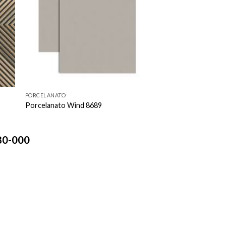
to
favorito
PORCELANATO
Porcelanato Wind 8689
780-000