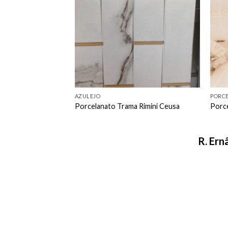
favorito
favorito
AZULEJO
PORC
 Sbe Polido
Porcelanato Trama Rimini Ceusa
Porc
R. Ern