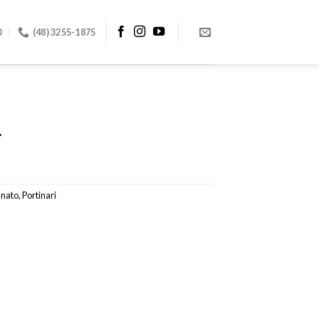
0
(48) 3255-1875
L
anato
,
Portinari