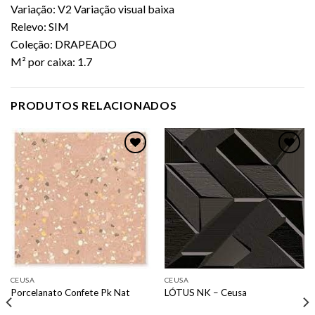
Variação: V2 Variação visual baixa
Relevo: SIM
Coleção: DRAPEADO
M² por caixa: 1.7
PRODUTOS RELACIONADOS
Adicionar
Adicionar
como
como
favorito
favorito
CEUSA
CEUSA
Porcelanato Confete Pk Nat
LÓTUS NK – Ceusa