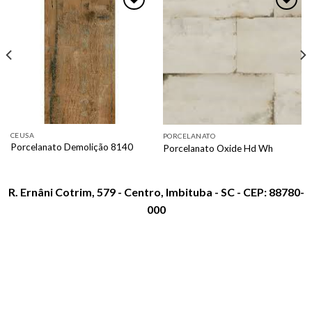
Adicionar
Adicionar
como
como
favorito
favorito
CEUSA
PORCELANATO
Porcelanato Demolição 8140
Porcelanato Oxide Hd Wh
R. Ernâni Cotrim, 579 - Centro, Imbituba - SC - CEP: 88780-
000