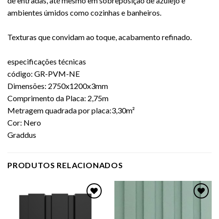
de entradas, até mesmo em sobreposição de azulejo e
ambientes úmidos como cozinhas e banheiros.
Texturas que convidam ao toque, acabamento refinado.
especificações técnicas
código: GR-PVM-NE
Dimensões: 2750x1200x3mm
Comprimento da Placa: 2,75m
Metragem quadrada por placa:3,30m²
Cor: Nero
Graddus
PRODUTOS RELACIONADOS
Adicionar
Adicionar
como
como
favorito
favorito