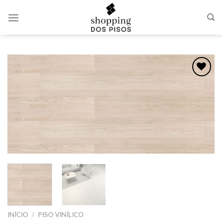
Skip
to
content
Adicionar
como
favorito
INÍCIO
/
PISO VINÍLICO