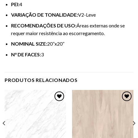
PEI:
4
VARIAÇÃO DE TONALIDADE:
V2-Leve
RECOMENDAÇÕES DE USO:
Áreas externas onde se
requer maior resistência ao escorregamento.
NOMINAL SIZE:
20”x20”
N° DE FACES:
3
PRODUTOS RELACIONADOS
Adicionar
Adicionar
como
como
favorito
favorito