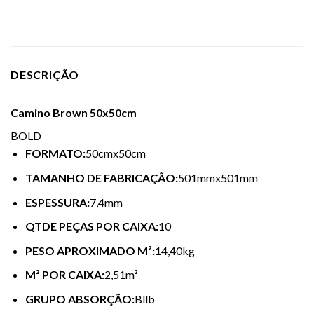
DESCRIÇÃO
Camino Brown 50x50cm
BOLD
FORMATO:
50cmx50cm
TAMANHO DE FABRICAÇÃO:
501mmx501mm
ESPESSURA:
7,4mm
QTDE PEÇAS POR CAIXA:
10
PESO APROXIMADO M²:
14,40kg
M² POR CAIXA:
2,51m²
GRUPO ABSORÇÃO:
Bllb