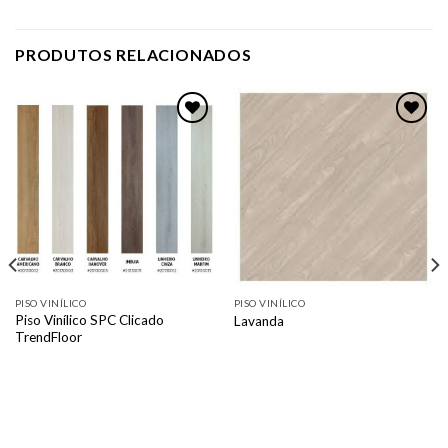
PRODUTOS RELACIONADOS
Adicionar
Adicionar
como
como
favorito
favorito
PISO VINÍLICO
PISO VINÍLICO
Piso Vinílico SPC Clicado
Lavanda
TrendFloor