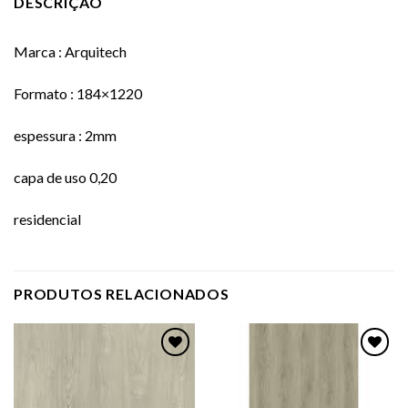
DESCRIÇÃO
Marca : Arquitech
Formato : 184×1220
espessura : 2mm
capa de uso 0,20
residencial
PRODUTOS RELACIONADOS
Adicionar
Adicionar
como
como
favorito
favorito