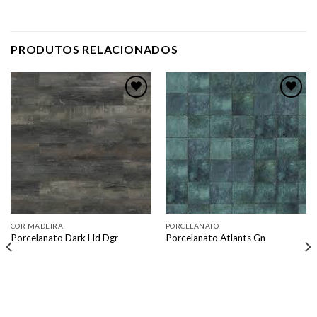
PRODUTOS RELACIONADOS
Adicionar
Adicionar
como
como
favorito
favorito
COR MADEIRA
PORCELANATO
Porcelanato Dark Hd Dgr
Porcelanato Atlants Gn