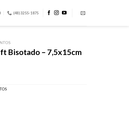
0
(48) 3255-1875
ENTOS
ft Bisotado – 7,5x15cm
NTOS