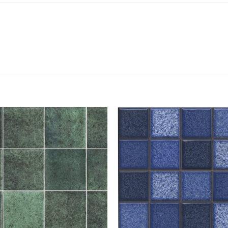
Adicionar
Adicio
como
com
favorito
favori