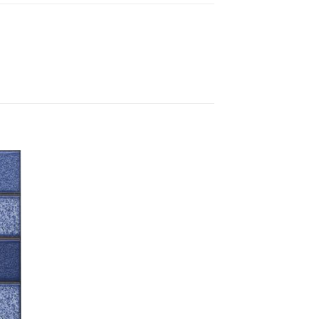
nar
o
to