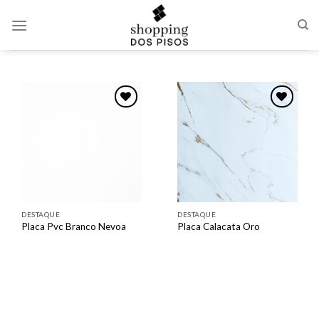
Skip
to
content
Adicionar
Adicionar
como
como
favorito
favorito
DESTAQUE
DESTAQUE
Placa Pvc Branco Nevoa
Placa Calacata Oro