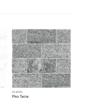
nar
Adicionar
o
como
to
favorito
CEJATEL
Piso Tacna