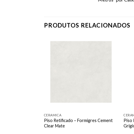
PRODUTOS RELACIONADOS
Adicionar
Adicionar
como
como
favorito
favorito
CERAMICA
CERA
ormigres 60X120
Piso Retificado – Formigres Cement
Piso 
te A
Clear Mate
Grigi