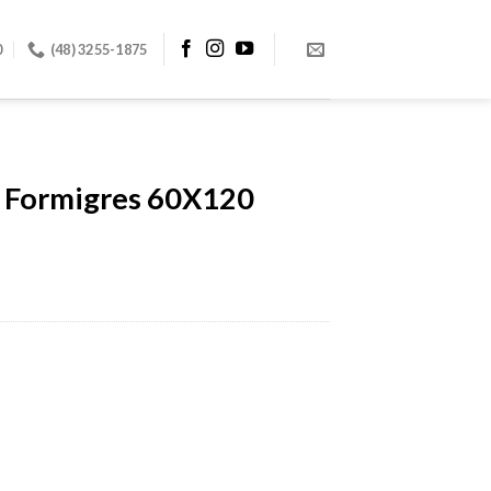
0
(48) 3255-1875
– Formigres 60X120