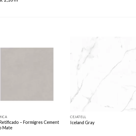
Adicionar
Adicio
como
com
favorito
favori
MICA
CEJATELL
Retificado – Formigres Cement
Iceland Gray
o Mate