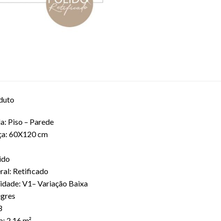
duto
a: Piso – Parede
ça: 60X120 cm
ido
al: Retificado
lidade: V1– Variação Baixa
igres
3
: 2,16 m²